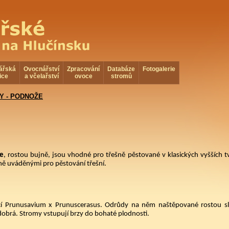
ářská
Ovocnářství
Zpracování
Databáze
Fotogalerie
ice
a včelařství
ovoce
stromů
Y - PODNOŽE
ce
, rostou bujně, jsou vhodné pro třešně pěstované v klasických vyšších t
ně uváděnými pro pěstování třešní.
ací Prunusavium x Prunuscerasus. Odrůdy na něm naštěpované rostou s
dobrá. Stromy vstupují brzy do bohaté plodnosti.