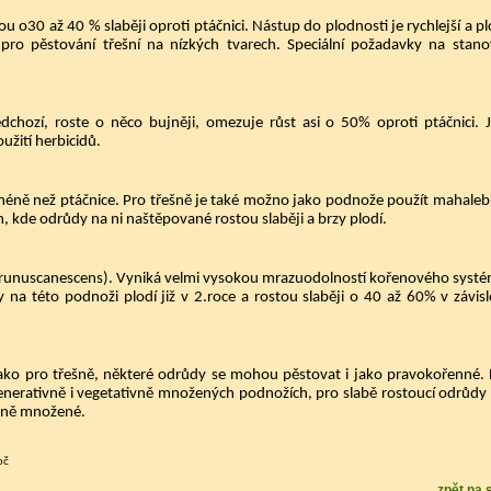
 o30 až 40 % slaběji oproti ptáčnici. Nástup do plodnosti je rychlejší a p
ro pěstování třešní na nízkých tvarech. Speciální požadavky na stano
dchozí, roste o něco bujněji, omezuje růst asi o 50% oproti ptáčnici. 
užití herbicidů.
 méně než ptáčnice. Pro třešně je také možno jako podnože použít mahalebk
, kde odrůdy na ni naštěpované rostou slaběji a brzy plodí.
 Prunuscanescens). Vyniká velmi vysokou mrazuodolností kořenového systé
na této podnoži plodí již v 2.roce a rostou slaběji o 40 až 60% v závisl
jako pro třešně, některé odrůdy se mohou pěstovat i jako pravokořenné. 
nerativně i vegetativně množených podnožích, pro slabě rostoucí odrůdy
ivně množené.
oč
zpět na