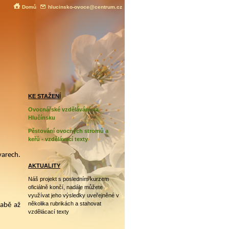
Domů
hlucinsko-ovoce@centrum.cz
KE STAŽENÍ
Ovocnářské vzdělávání na
Hlučínsku
Pěstování ovocných stromů a
keřů - vzdělávací texty
varech.
AKTUALITY
Náš projekt s posledním kurzem
oficiálně končí, nadále můžete
využívat jeho výsledky uveřejněné v
několika rubrikách a stahovat
labě až
vzdělácací texty