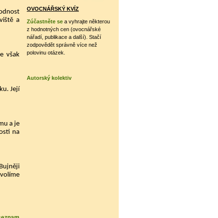
OVOCNÁŘSKÝ KVÍZ
lodnost
viště a
Zúčastněte se
a vyhrajte některou
z hodnotných cen (ovocnářské
nářadí, publikace a další). Stačí
zodpovědět správně více než
polovinu otázek.
Je však
Autorský kolektiv
u. Její
mu a je
osti na
Bujněji
 volíme
 seznam