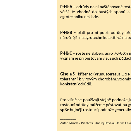
P-HL-A
– odrůdy na ni naštěpované rostou
větší. Je vhodná do hustých sponů a p
agrotechniku neklade.
P-HL-B
– platí pro ni popis odrůdy pře
náročnější na agrotechniku a citlivá na po
P-HL-C
– roste nejslaběji, asi o 70-80%
význam je při pěstování v sušších půdách
Gisela 5
- kříženec (Prunuscerasus L. x
tolerantní k virovým chorobám.Stromky 
konkrétní odrůdě.
Pro višně se používají stejně podnože 
rostoucí odrůdy můžeme pěstovat na ge
spíše bujněji rostoucí podnože generat
_________
Autor: Miroslav Přasličák, Ondřej Dovala, Radim Lok