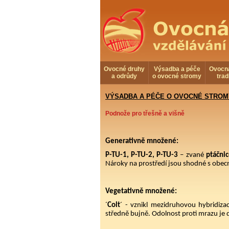
Ovocné druhy
Výsadba a péče
Ovocn
a odrůdy
o ovocné stromy
trad
VÝSADBA A PÉČE O OVOCNÉ STROM
Podnože pro třešně a višně
Generativně množené:
P-TU-1, P-TU-2, P-TU-3
– zvané
ptáčni
Nároky na prostředí jsou shodné s obec
Vegetativně množené:
´
Colt
´ - vznikl mezidruhovou hybridiz
středně bujně. Odolnost proti mrazu je 